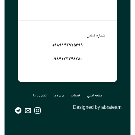
شماره تماس
989143925699+
۹۸۴۱۳۳۳۴۸۳۵۰+
صفحه اصلی
خدمات
درباره ما
تماس با ما
Designed by abrateam