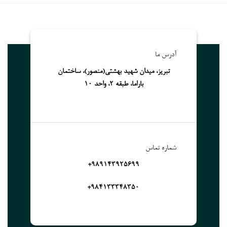
آدرس ما
تبریز، میدان شهید بهشتی(منصور)، ساختمان
باراما، طبقه 2، واحد 10
شماره تماس
989143925699+
۹۸۴۱۳۳۳۴۸۳۵۰+