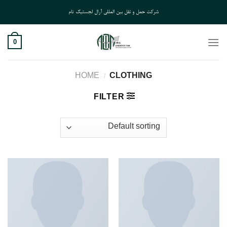
Ski
شرکت حمل و نقل بین المللی آرال لجستیک تام
t
conten
0
HOME
/
CLOTHING
FILTER