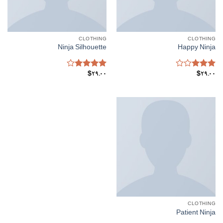
CLOTHING
CLOTHING
Ninja Silhouette
Happy Ninja
Rated
Rated
$
29.00
$
29.00
4.00
out
3.00
of 5
out of
5
CLOTHING
Patient Ninja