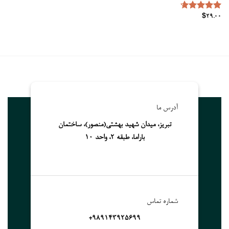
Rated
4.67
$
29.00
out of 5
آدرس ما
تبریز، میدان شهید بهشتی(منصور)، ساختمان
باراما، طبقه 2، واحد 10
شماره تماس
989143925699+