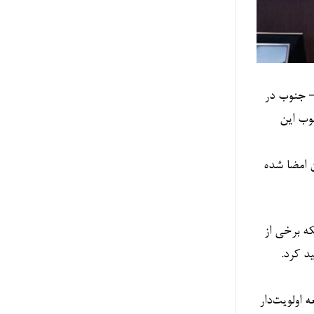
 – جنوب در
چوب این
 امضا شده
ه برخی از
د کرد.
 اولویت‌دار