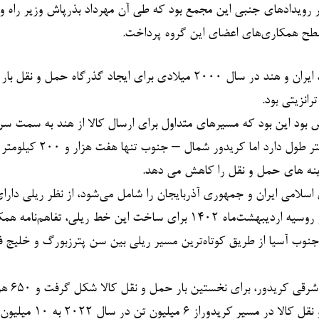
رویدادهای جنبی این مجمع بود که طی آن مهرداد بذرپاش وزیر راه 
 سطح همکاری‌های اعضای این گروه پرداخت.
کریدور شمال – جنوب که در آغاز راه، محصول اراده و عزم روسیه، ایران و هند در سال ۲۰۰۰ میلادی برای ایجاد گذ
انزیتی بود.
خش بود این بود که مسیرهای متداول برای ارسال کالا از هند به سمت س
روسیه که از کانال سوئز عبور می‌کند، حدود ۱۴ هزار و ۵۰۰ کیلومتر طو
امی ایران و جمهوری آذربایجان را شامل می‌شود، از نظر ریلی دارا
مفقوده‌ای به مسافت ۱۶۲ کیلومتر بین رشت و آستارا است. ایران و روسیه اردیبهشت‌ماه ۱۴۰۲ برای ساخت این خط ریلی
ً جنوب آسیا از طریق کوتاه‌ترین مسیر ریلی بین سن پترزبورگ و خلیج 
بنا بر اعلام سفیر ایر
این مسیر جابجا شد و علاوه بر این، از مسیر دریای خزر ن