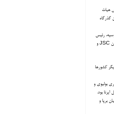
س هیات
 گذرگاه
مدیر کل راه آهن روسیه، رئیس
انجمن صنایع تمام هند ، رئیس و مدیر عامل شرکت راه آهن اتیوپی، رئیس هیأت مدیره اتحاد ریل، رئیس هیأت مدیره شرکت ملی قزاقستان JSC و
یران و دیگر کشورها
جمهوری بولیوی و
ن برپا و