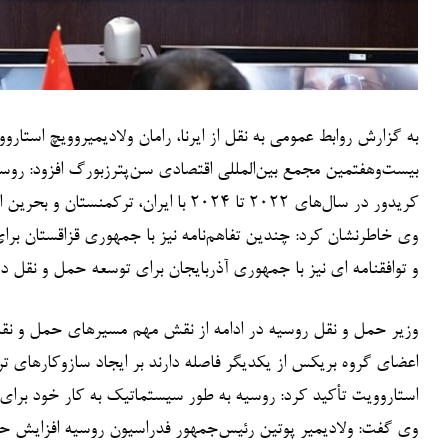
به گزارش روابط عمومی به نقل از ایرنا، رامان ولادیمیروویچ استا
بیست‌وهفتمین مجمع بین‌المللی اقتصادی سن‌پترزبورگ افزود: روسی
کریدور در سال‌های ۲۰۲۲ تا ۲۰۲۴ با ایران،‌ ترکمنستان و بحرین امضا کرده و به دنبال دستیابی به توافق با دیگر کشورها است.
وی خاطرنشان کرد:‌ چندین تفاهم‌نامه نیز با جمهوری قزاقستان 
و توافقنامه ای نیز با جمهوری آذربایجان برای توسعه حمل و نق
وزیر حمل و نقل روسیه در ادامه از نقش مهم مسیرهای حمل و نقل
اعضای گروه بریکس از یکدیگر فاصله دارند بر ایجاد سازوکارهای ت
استاروویت تأکید کرد:‌ روسیه به طور سیستماتیک به کار خود برای ب
وی گفت: ولادیمیر پوتین رئیس‌جمهور فدراسیون روسیه افزایش حجم 