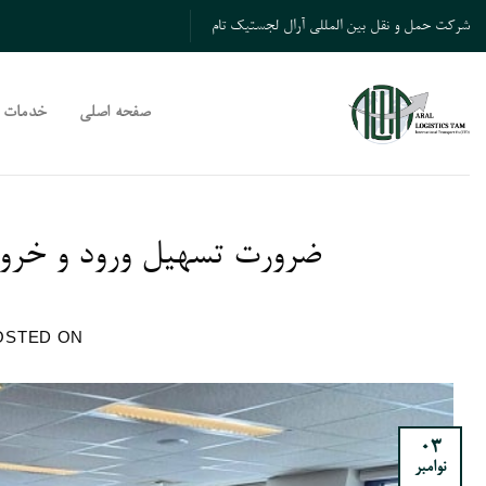
Ski
شرکت حمل و نقل بین المللی آرال لجستیک تام
t
conten
صفحه اصلی
خدمات
ضرورت تسهیل ورود و خروج 
OSTED ON
03
نوامبر