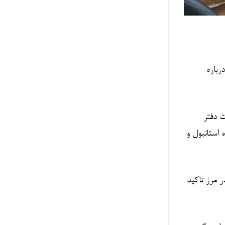
رباره
 دفتر
استانبول و
 مرز تاکید