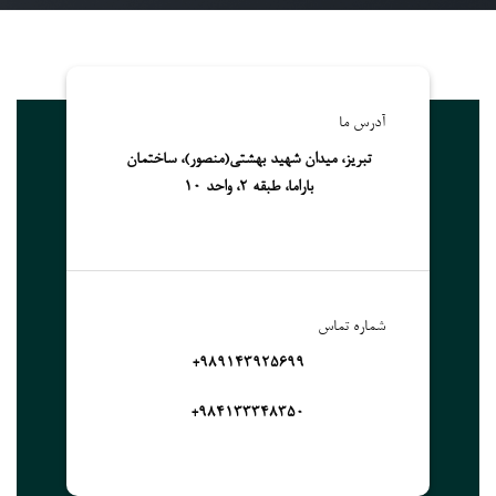
آدرس ما
تبریز، میدان شهید بهشتی(منصور)، ساختمان
باراما، طبقه 2، واحد 10
شماره تماس
989143925699+
۹۸۴۱۳۳۳۴۸۳۵۰+