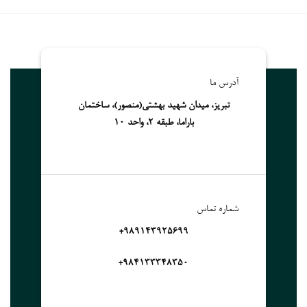
آدرس ما
تبریز، میدان شهید بهشتی(منصور)، ساختمان
باراما، طبقه 2، واحد 10
شماره تماس
989143925699+
۹۸۴۱۳۳۳۴۸۳۵۰+