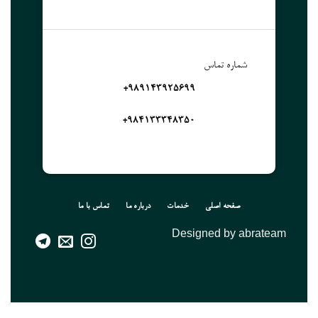
شماره تماس
989143925699+
۹۸۴۱۳۳۳۴۸۳۵۰+
صفحه اصلی
خدمات
درباره ما
تماس با ما
Designed by abrateam