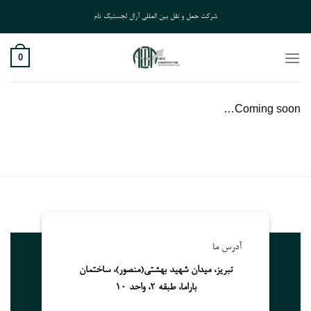
Ski
شرکت حمل و نقل بین المللی آرال لجستیک تام
t
conten
0
Coming soon…
آدرس ما
تبریز، میدان شهید بهشتی(منصور)، ساختمان
باراما، طبقه 2، واحد 10