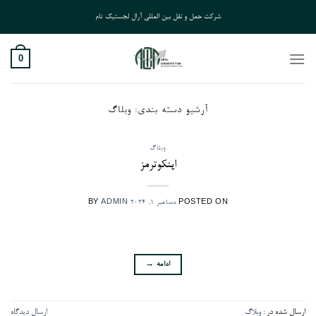
Ski
شرکت حمل و نقل بین المللی آرال لجستیک تام
t
conten
0
آرشیو دسته بندی:
وبلاگ
وبلاگ
اینکوترمز
POSTED ON
دسامبر 1, 2024
ADMIN
BY
ادامه
→
ارسال شده در :
وبلاگ
ارسال دیدگاه