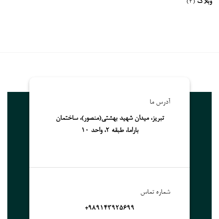
وبلاگ
(4)
آدرس ما
تبریز، میدان شهید بهشتی(منصور)، ساختمان
باراما، طبقه 2، واحد 10
شماره تماس
989143925699+