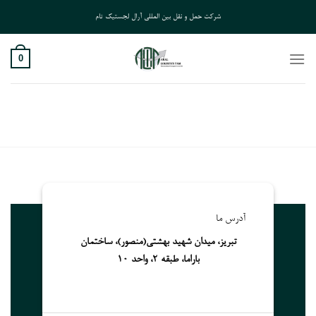
Ski
شرکت حمل و نقل بین المللی آرال لجستیک تام
t
conten
0
آدرس ما
تبریز، میدان شهید بهشتی(منصور)، ساختمان
باراما، طبقه 2، واحد 10