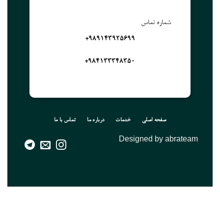
شماره تماس
989143925699+
۹۸۴۱۳۳۳۴۸۳۵۰+
صفحه اصلی
خدمات
درباره ما
تماس با ما
Designed by abrateam